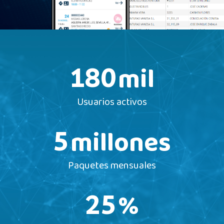
mil
180
Usuarios activos
millones
5
Paquetes mensuales
%
25